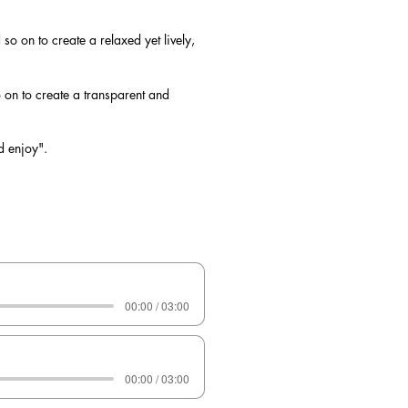
o on to create a relaxed yet lively,
 on to create a transparent and
d enjoy".
00:00 / 03:00
00:00 / 03:00