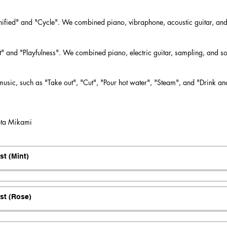
nified" and "Cycle". We combined piano, vibraphone, acoustic guitar, and s
t" and "Playfulness". We combined piano, electric guitar, sampling, and so
music, such as "Take out", "Cut", "Pour hot water", "Steam", and "Drink an
ota Mikami
st (Mint)
st (Rose)