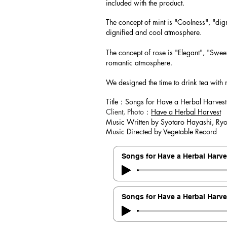
included with the product.
The concept of mint is "Coolness", "dig
dignified and cool atmosphere.
The concept of rose is "Elegant", "Swee
romantic atmosphere.
We designed the time to drink tea with 
Title：Songs for Have a Herbal Harvest
Client, Photo：
Have a Herbal Harvest
Music Written by Syotaro Hayashi, Ry
Music Directed by Vegetable Record
Songs for Have a Herbal Harve
Songs for Have a Herbal Harve