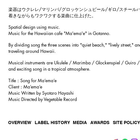
楽器はウクレレ/マリンバ/グロッケンシュピール/ギロ/スチー
着きながらもワクワクする楽曲に仕上げた。
Spatial design using music.
Music for the Hawaiian cafe "Ma'ema'e" in Gotanno.
By dividing song the three scenes into "quiet beach," "lively street," 
traveling around Hawaii.
Musical instruments are Ukulele / Marimba / Glockenspiel / Guiro / 
and exciting song in a tropical atmosphere.
Title：Song for Ma‘ema‘e
Client：
Ma‘ema‘e
Music Written by Syotaro Hayashi
Music Directed by Vegetable Record
OVERVIEW
LABEL HISTORY
MEDIA
AWARDS
SITE POLICY