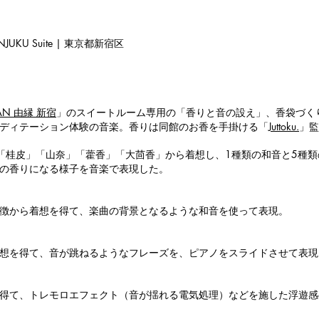
HINJUKU Suite | 東京都新宿区
AN 由縁 新宿
」のスイートルーム専用の「香りと音の設え」、香袋づく
ディテーション体験の音楽。香りは同館のお香を手掛ける「
Juttoku.
」監
「桂皮」「山奈」「藿香」「大茴香」から着想し、1種類の和音と5種
の香りになる様子を音楽で表現した。
徴から着想を得て、楽曲の背景となるような和音を使って表現。
想を得て、音が跳ねるようなフレーズを、ピアノをスライドさせて表現
得て、トレモロエフェクト（音が揺れる電気処理）などを施した浮遊感