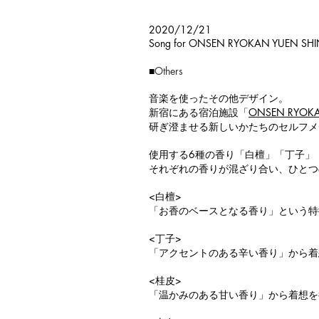
2020/12/21
Song for ONSEN RYOKAN YUEN S
■
Others
音楽を使ったその他デザイン。
新宿にある宿泊施設「
ONSEN RYOK
研ぎ澄ませる新しいかたちのセルフメ
使用する6種の香り「白檀」「丁子」
それぞれの香りが混ざり合い、ひとつ
<白檀>
「お香のベースとなる香り」という特
<丁子>
「アクセントのある辛い香り」から着
<桂皮>
「温かみのある甘い香り」から着想を