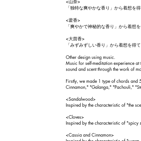
<山奈>
「独特な爽やかな香り」から着想を得
<藿香>
「爽やかで神秘的な香り」から着想を
<大茴香>
「みずみずしい香り」から着想を得て
Other design using music.
Music for self-meditation experience at
sound and scent through the work of m
Firstly, we made 1 type of chords and 5
Cinnamon," "Galanga," "Pachouli," "S
<S
andalwood>
Inspired by the characteristic of "the s
<
Cloves>
Inspired by the characteristic of "spic
<
Cassia and Cinnamon>
Inspired by the characteristic of "warm