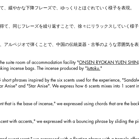
て、緩やかな下降フレーズで、ゆっくりとほぐれていく様子を表現。
得て、同じフレーズを繰り返すことで、徐々にリラックスしていく様子
、アルペジオで弾くことで、中国の伝統楽器・古筝のような雰囲気を表現
 the
suite room of accommodation facility "
ONSEN RYOKAN YUEN SHIN
aking incense bags. The incense produced by "
Juttoku.
"
 short phrases inspired by the six scents used for the experience, "Sanda
tar A
nise
" and "Star Anise". We express how 6 scents mixes into 1 scent i
cent that is the base of incense," we expressed using chords that are the ba
y scent with accents," we expressed with a bouncing phrase by sliding the p
 and sweet scent," we expressed with a floating phrase with a tremolo effec