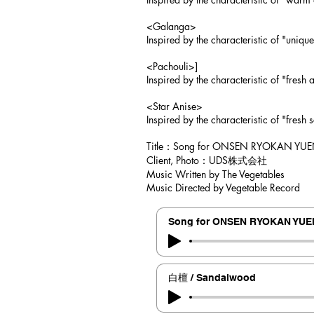
<
Galanga>
Inspired by the characteristic of "uniq
<Pachouli>]
Inspired by the characteristic of "fresh
<S
tar A
nise>
Inspired by the characteristic of "fres
Title：Song for ONSEN RYOKAN YUEN
Client, Photo：UDS株式会社
Music Written by The Vegetables
Music Directed by Vegetable Record
Song for ONSEN RYOKAN YUE
白檀 / Sandalwood