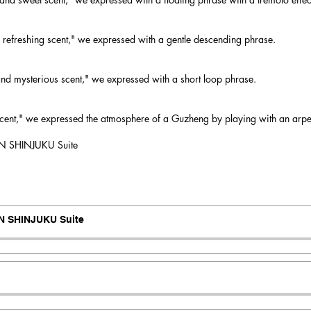
ue refreshing scent," we expressed with a gentle descending phrase.
 and mysterious scent," we expressed with a short loop phrase.
h scent," we expressed the atmosphere of a Guzheng by playing with an arp
 SHINJUKU Suite
N SHINJUKU Suite