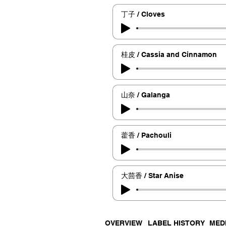
丁子 / Cloves
桂皮 / Cassia and Cinnamon
山奈 / Galanga
藿香 / Pachouli
大茴香 / Star Anise
OVERVIEW
LABEL HISTORY
MED