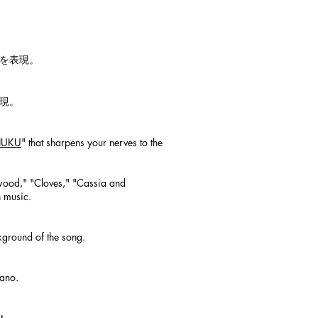
を表現。
。​
JUKU
" that sharpens your nerves to the
lwood," "Cloves," "Cassia and
n music.
ckground of the song.
iano.
t.