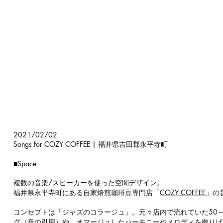
2021/02/02
Songs for COZY COFFEE | 福井県吉田郡永平寺町
​​
■Space
​​複数の音楽/スピーカーを使った空間デザイン。
福井県永平寺町にある自家焙煎珈琲豆専門店「
COZY COFFEE
」の
コンセプトは「ジャズのコラージュ」。元々店内で流れていた50
グ（音の引用）や、オマージュしたハーモニーやメロディを散りば