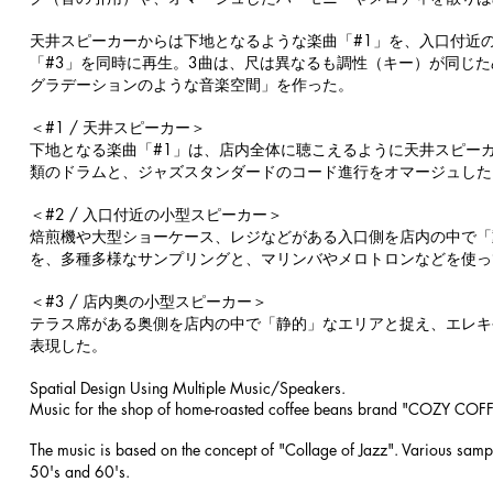
天井スピーカーからは下地となるような楽曲「#1」を、入口付近
「#3」を同時に再生。3曲は、尺は異なるも調性（キー）が同じ
グラデーションのような音楽空間」を作った。
＜#1 / 天井スピーカー＞
下地となる楽曲「#1」は、店内全体に聴こえるように天井スピー
類のドラムと、ジャズスタンダードのコード進行をオマージュした
＜#2 / 入口付近の小型スピーカー＞
焙煎機や大型ショーケース、レジなどがある入口側を店内の中で「
を、多種多様なサンプリングと、マリンバやメロトロンなどを使っ
＜#3 / 店内奥の小型スピーカー＞
テラス席がある奥側を店内の中で「静的」なエリアと捉え、エレキ
表現した。
Spatial Design Using Multiple Music/Speakers.
Music for the shop of home-roasted coffee beans brand "COZY COFF
The music is based on the concept of "Collage of Jazz". Various sam
50's and 60's.