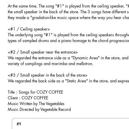
At the same time, The song "#1" is played from the ceiling speaker, "
the small speaker in the back of the store.
The 3 songs have different 
they made a "gradation-like music space where the way you hear ch
<#1 / Ceiling speaker>
The underlying song "#1" is played from the ceiling speakers througho
types of sampled drums and a piano homage to the chord progression
<#2 / Small speaker near the entrance>
We regarded the entrance side as a "Dynamic Area" in the store, and 
variety of samplings and marimba and mellotron.
<#3 / Small speaker in the back of the store>
We regarded the back side as a "Static Area" in the store, and expre
Title：Songs for COZY COFFEE​
Client：COZY COFFEE
Music Written by The Vegetables
Music Directed by Vegetable Record
#1