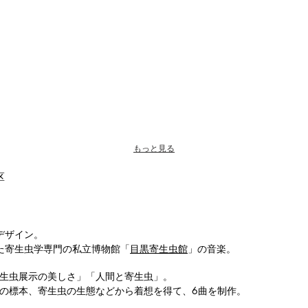
もっと見る
区
デザイン。
した寄生虫学専門の私立博物館「
目黒寄生虫館
」の音楽。
生虫展示の美しさ」「人間と寄生虫」。
の標本、寄生虫の生態などから着想を得て、6曲を制作。