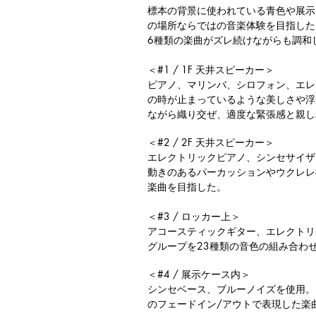
標本の背景に使われている青色や展示
の場所ならではの音楽体験を目指した
6種類の楽曲がズレ続けながらも調和
＜#1 / 1F 天井スピーカー＞
ピアノ、マリンバ、シロフォン、エレ
の時が止まっているような美しさや浮
ながら織り交ぜ、適度な緊張感と親し
​＜#2 / 2F 天井スピーカー＞
エレクトリックピアノ、シンセサイザ
動きのあるパーカッションやウクレレ
楽曲を目指した。
＜#3 / ロッカー上＞
アコースティックギター、エレクトリ
グループを23種類の音色の組み合わ
​＜#4 / 展示ケース内＞
シンセベース、ブルーノイズを使用。
のフェードイン/アウトで表現した楽