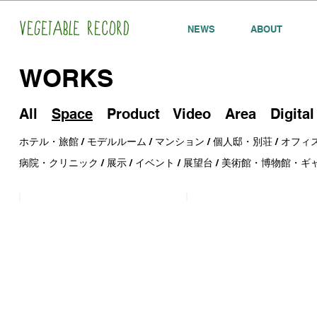
NEWS
ABOUT
WORKS
All
Space
Product
Video
Area
Digital
ホテル・旅館
/
モデルルーム
/
マンション
/
個人邸・別荘
/
オフィ
病院・クリニック
/
展示
/
イベント
/
展望台
/
美術館・博物館・ギ
Songs for SHIBUYA CAST. GARDEN Winter
Songs for SHIBUYA CAS
音
音
楽
楽
を
を
使
使
っ
っ
た
た
空
空
間
間
デ
デ