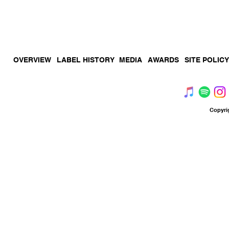
Music
Music
by
by
Ryota
Ryota
Mikami
Mikami
OVERVIEW
LABEL HISTORY
MEDIA
AWARDS
SITE POLICY
Copyri