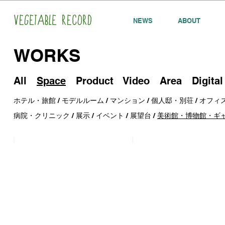
NEWS
ABOUT
WORKS
All
Space
Product
Video
Area
Digital
ホテル・旅館
/
モデルルーム
/
マンション
/
個人邸・別荘
/
オフィ
病院・クリニック
/
展示
/
イベント
/
展望台
/
美術館・博物館・ギ
Songs for OPTech AI center
Songs for 目黒寄生虫館
音
音
楽
楽
を
を
使
使
っ
っ
た
た
空
空
間
間
デ
デ